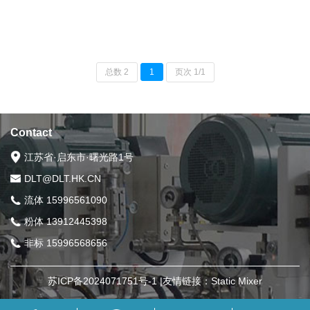
总数 2
1
页次 1/1
Contact
江苏省·启东市·曙光路1号
DLT@DLT.HK.CN
流体 15996561090
粉体 13912445398
非标 15996568656
苏ICP备2024071751号-1
|友情链接：
Static Mixer